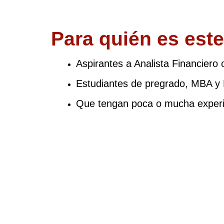
Para quién es este
Aspirantes a Analista Financiero
Estudiantes de pregrado, MBA y
Que tengan poca o mucha experie
100% Online
Podrás acceder desde tu casa o des
cualquier lugar donde tengas conexió
Internet