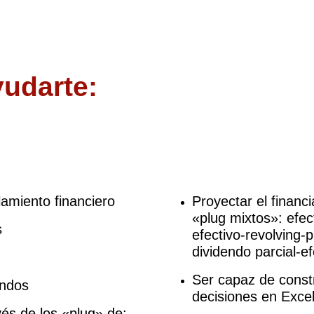
udarte:
amiento financiero
Proyectar el financ
«plug mixtos»: efect
s
efectivo-revolving-p
dividendo parcial-ef
Ser capaz de const
ondos
decisiones en Exce
vés de los «plug» de: