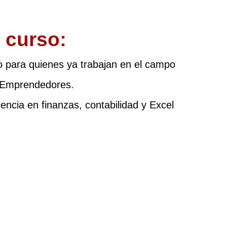
 curso:
 o para quienes ya trabajan en el campo
 Emprendedores.
ncia en finanzas, contabilidad y Excel
Acceso de por vida
de
Tendrás acceso vitalicio al programa
Si
n a
para que lo consultes todas las veces
ay
que quieras
la